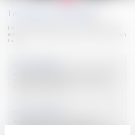
Les mesures d’exécution
Pour répondre à chaque situation, en possession d’un titre
exécutoire, nous disposons de diverses mesures d’exécution
forcée :
Saisie attribution
Mesure permettant de saisir entre les mains d'un tiers
la créance de son débiteur. (saisie sur le compte
bancaire, saisie de loyers….)
Saisie immobilière
Mesure de saisie d’un immeuble (maison,
appartement, terrain nu) en vue de sa vente aux
enchères publiques pour affecter le prix de vente en