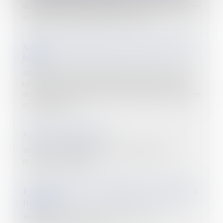
vente forcée (vente aux enchères) afin que le créancier
soit payé avec le produit de cette vente
Saisie conservatoire de créances ou de
biens
Mesure tendant à rendre indisponible une créance ou
un bien en vue de garantir la bonne exécution d’une
décision de justice à venir ou qui ne peut être exécutée
immédiatement.
Saisie contrefaçon
Mesure consistant à prouver une atteinte à la
propriété intellectuelle.
Exécution sur les véhicules terrestres à
moteur
Mesure consistant en l’immobilisation voire