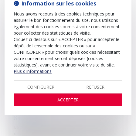
Information sur les cookies
règlement de la dette.
Nous avons recours à des cookies techniques pour
assurer le bon fonctionnement du site, nous utilisons
également des cookies soumis à votre consentement
Saisie des rémunérations
pour collecter des statistiques de visite.
Cliquez ci-dessous sur « ACCEPTER » pour accepter le
Mesure de saisie des revenus du débiteur directement
dépôt de l'ensemble des cookies ou sur «
entre les mains de l’employeur ou de l’organisme
CONFIGURER » pour choisir quels cookies nécessitant
payeur.
votre consentement seront déposés (cookies
statistiques), avant de continuer votre visite du site.
Plus d'informations
Saisie de droits incorporels
Mesure de saisie de parts sociales, de droits
CONFIGURER
REFUSER
d’associés
ACCEPTER
Saisie vente
La procédure de saisie-vente a pour objet de saisir
des
biens meubles corporels
et de permettre leur